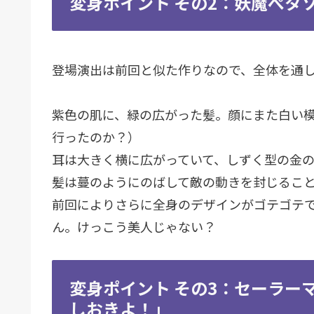
変身ポイント その2：妖魔ぺタ
登場演出は前回と似た作りなので、全体を通
紫色の肌に、緑の広がった髪。顔にまた白い
行ったのか？）
耳は大きく横に広がっていて、しずく型の金の
髪は蔓のようにのばして敵の動きを封じるこ
前回によりさらに全身のデザインがゴテゴテ
ん。けっこう美人じゃない？
変身ポイント その3：セーラー
しおきよ！」