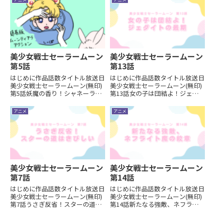
の1：香山ミカちゃん進悟の同級
入る、ウェディングドレス回で
生の香山ミカちゃん。ミカちゃん
す。変身ポイント その1：秋山ひ
はお母さんが有名なド...
ぐれ先生今回のネフラ...
美少女戦士セーラームーン
美少女戦士セーラームーン
第5話
第13話
はじめに作品話数タイトル放送日
はじめに作品話数タイトル放送日
美少女戦士セーラームーン(無印)
美少女戦士セーラームーン(無印)
第5話妖魔の香り！シャネーラは
第13話女の子は団結よ！ジェダ
愛を盗む1992/04/11第5話です。
イトの最期1992/06/06敵役交代
今回も変身ポイントを洗い出しし
回です。変身ポイント その1：ジ
アニメ
アニメ
ます。変身ポイント その1：うさ
ェダイト様の退場セーラームー
ぎの弟・進悟の変容今回敵の作戦
ン、セーラーマーキュリー、セー
に巻き込まれるの...
ラーマーズ、そしてタ...
美少女戦士セーラームーン
美少女戦士セーラームーン
第7話
第14話
はじめに作品話数タイトル放送日
はじめに作品話数タイトル放送日
美少女戦士セーラームーン(無印)
美少女戦士セーラームーン(無印)
第7話うさぎ反省！スターの道は
第14話新たなる強敵、ネフライ
きびしい1992/04/25変身ポイン
ト魔の紋章1992/06/13ネフライ