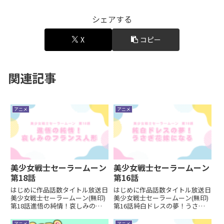
シェアする
X
コピー
関連記事
アニメ
アニメ
美少女戦士セーラームーン
美少女戦士セーラームーン
第18話
第16話
はじめに作品話数タイトル放送日
はじめに作品話数タイトル放送日
美少女戦士セーラームーン(無印)
美少女戦士セーラームーン(無印)
第18話進悟の純情！哀しみのフ
第16話純白ドレスの夢！うさぎ
ランス人形1992/07/11うさぎの
花嫁になる1992/06/27女児向け
弟・進悟の回。変身ポイント そ
のお話には必ずといっていいほど
アニメ
アニメ