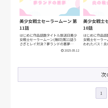
美少女戦士セーラームーン 第
美少女戦士セ
11話
10話
はじめに作品話数タイトル放送日美少
はじめに作品話
女戦士セーラームーン(無印)第11話う
女戦士セーラーム
さぎとレイ対決？夢ランドの悪夢
われたバス！炎
1992/05/23レイちゃんも加わりにぎや
1992/05/1
2025.05.12
かパーティになってきた。変身ポイン
ズ）の登場回で
ト その1：妖魔ムーリド人間の姿ドリー
これでオープニ
ムランドのプリンセス？...
はそろいました。
次
1