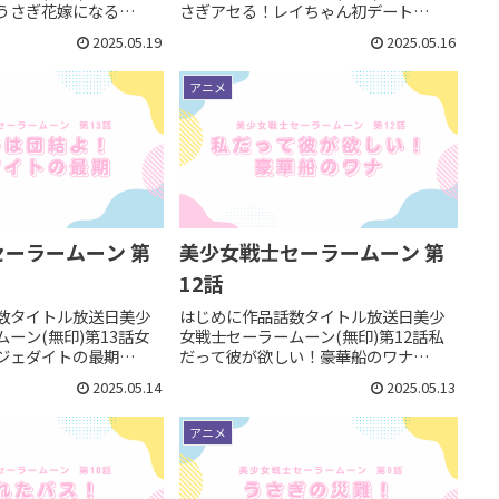
うさぎ花嫁になる
さぎアセる！レイちゃん初デート
7女児向けのお話には必ずと
1992/06/20私服が気になる回。変身ポ
2025.05.19
2025.05.16
入る、ウェディングド
イント その1：紋章のターゲット今回の
身ポイント その1：秋山
紋章のターゲットは都会の中にある自
アニメ
ネフラ...
然豊かな公園の管理人の...
ーラームーン 第
美少女戦士セーラームーン 第
12話
数タイトル放送日美少
はじめに作品話数タイトル放送日美少
ーン(無印)第13話女
女戦士セーラームーン(無印)第12話私
ジェダイトの最期
だって彼が欲しい！豪華船のワナ
6敵役交代回です。変身ポイ
1992/05/30変身ポイント その1：妖魔
2025.05.14
2025.05.13
ジェダイト様の退場セーラ
テティス人間の姿勢いよく湧きあがる
ラーマーキュリー、セ
水の中から登場。（この登場演出かっ
アニメ
してタ...
こいい）腰まで長い、青く...