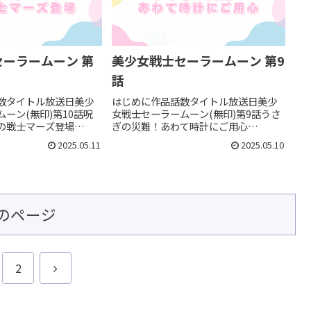
ーラームーン 第
美少女戦士セーラームーン 第9
話
数タイトル放送日美少
はじめに作品話数タイトル放送日美少
ーン(無印)第10話呪
女戦士セーラームーン(無印)第9話うさ
の戦士マーズ登場
ぎの災難！あわて時計にご用心
6火野レイ（＝セーラーマー
1992/05/09変身ポイント その1：セー
2025.05.11
2025.05.10
す。3人目の戦士追加！
ラーマーキュリーの新武器ルナから亜
ングに映っている戦士
美ちゃんに贈られた新武器、ポケット
変身ポイ...
コンピューター。（名称これ...
のページ
次
2
へ