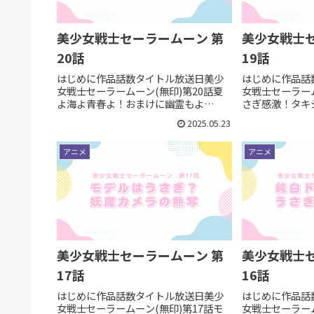
美少女戦士セーラームーン 第
美少女戦士セ
20話
19話
はじめに作品話数タイトル放送日美少
はじめに作品話
女戦士セーラームーン(無印)第20話夏
女戦士セーラーム
よ海よ青春よ！おまけに幽霊もよ
さぎ感激！タキ
1992/08/01今回はセーラー戦士の物語
1992/07/2
2025.05.23
としては箸休め回かと思います。変身
ト。そしておそ
ポイント その1：サキコちゃんとお父さ
りの伏線回。変
アニメ
アニメ
んの変化セーラー戦士の...
ライトネフライト
美少女戦士セーラームーン 第
美少女戦士セ
17話
16話
はじめに作品話数タイトル放送日美少
はじめに作品話
女戦士セーラームーン(無印)第17話モ
女戦士セーラーム