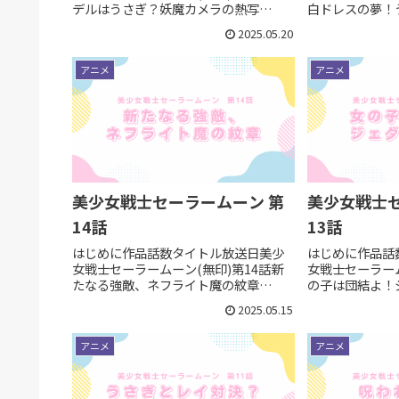
デルはうさぎ？妖魔カメラの熱写
白ドレスの夢！
1992/07/04変身ポイント その1：通信
1992/06/2
2025.05.20
機（新しいアイテム）変身ブローチや
いっていいほど
変身ペンのように特別な演出も無くル
レス回です。変
アニメ
アニメ
ナが持ってきた通信機がサ...
ひぐれ先生今回の
美少女戦士セーラームーン 第
美少女戦士セ
14話
13話
はじめに作品話数タイトル放送日美少
はじめに作品話
女戦士セーラームーン(無印)第14話新
女戦士セーラーム
たなる強敵、ネフライト魔の紋章
の子は団結よ！
1992/06/13ネフライトの最初の活躍回
1992/06/0
2025.05.15
です。変身ポイント その1：ネフライト
ント その1：
ネフライトの館うさぎたちが住む街の
ームーン、セー
アニメ
アニメ
近くに突如現れた森。（...
ーラーマーズ、そ