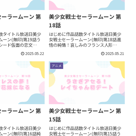
ーラームーン 第
美少女戦士セーラームーン 第
18話
数タイトル放送日美少
はじめに作品話数タイトル放送日美少
ーン(無印)第19話う
女戦士セーラームーン(無印)第18話進
シード仮面の恋文
悟の純情！哀しみのフランス人形
5恋文サンタさんなネフライ
1992/07/11うさぎの弟・進悟の回。変
2025.05.22
2025.05.21
らくネフライトの終わ
身ポイント その1：香山ミカちゃん進悟
身ポイント その1：ネフ
の同級生の香山ミカちゃん。ミカちゃ
アニメ
はジェ...
んはお母さんが有名なド...
ーラームーン 第
美少女戦士セーラームーン 第
15話
数タイトル放送日美少
はじめに作品話数タイトル放送日美少
ーン(無印)第16話純
女戦士セーラームーン(無印)第15話う